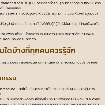
าหย่อนคล้อย
การปรับรูปหน้าสามารถทำควบคู่กับการยกกระชับผิว เช่น การ
คโนโลยีเลเซอร์
ิเวณกรามหนา การปรับรูปหน้าด้วยวิธีการต่าง ๆ จะช่วยให้ใบหน้าดูนุ่มนวล
ับรูปหน้าช่วยเสริมความมั่นใจให้กับผู้ที่รู้สึกไม่มั่นใจในรูปลักษณ์ของตัว
เชี่ยวชาญเพื่อรับคำแนะนำและการประเมินความเหมาะสมตามลักษณะเฉพาะ
งตามความต้องการมากที่สุด
บใดบ้างที่ทุกคนควรรู้จัก
้ได้ตามความเหมาะสมของแต่ละบุคคล โดยสามารถแบ่งออกเป็นประเภทหลัก
ลยกรรม
trasound): เทคโนโลยีอัลตราซาวด์ที่ช่วยยกกระชับผิวและกระตุ้นการ
น
IFU แต่เน้นการส่งพลังงานลึกถึงชั้น SMAS เพื่อยกกระชับผิวหน้าและลำคอ
iofrequency) ในการกระตุ้นคอลลาเจนและยกกระชับผิว เหมาะสำหรับการลด