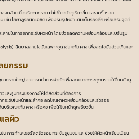
องกล้ามเนื้อบริเวณกราม ทำให้ใบหน้าดูเรียวขึ้น และลดริ้วรอย
็ม เช่น ไฮยาลูรอนิกแอซิด เพื่อปรับรูปหน้า เติมเต็มร่องลึก หรือเสริมจุดที่
หมละลายในการยกกระชับผิวหน้า โดยช่วยลดความหย่อนคล้อยและปรับรูป
ysis): ฉีดยาสลายไขมันเฉพาะจุด เช่น แก้ม คาง เพื่อลดไขมันส่วนเกินและ
ศัลยกรรม
มีปัญหากรามใหญ่ สามารถทำการผ่าตัดเพื่อลดขนาดกระดูกกรามให้ใบหน้าดู
าวและรูปทรงของคางให้ได้สัดส่วนที่ต้องการ
่อยกกระชับใบหน้าและลำคอ ลดปัญหาผิวหย่อนคล้อยและริ้วรอย
ินบริเวณแก้ม คาง หรือคอ เพื่อให้ใบหน้าดูเพรียวขึ้น
ูแลผิว
ช่น การทำเลเซอร์ลดริ้วรอย กระชับรูขุมขน และช่วยให้ผิวหน้าเรียบเนียน