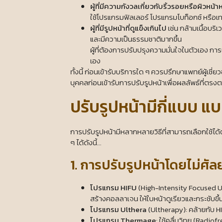
ผู้ที่มีความกังวลเกี่ยวกับริ้วรอยหรือผิวหน้
ใช้โปรแกรมฟิลเลอร์ โปรแกรมโบท็อกซ์ หรือเท
ผู้ที่มีรูปหน้าที่ดูแข็งเกินไป
เช่น กล้ามเนื้อบร
และมีความเป็นธรรมชาติมากขึ้น
ผู้ที่ต้องการปรับปรุงความมั่นใจในตัวเอง การปร
เอง
ทั้งนี้ ก่อนเข้ารับบริการใด ๆ ควรปรึกษาแพทย์ผู้
บุคคลก่อนเข้ารับการปรับรูปหน้าเพื่อผลลัพธ์ที่ตร
ปรับรูปหน้ามีกี่แบบ แบ
การปรับรูปหน้ามีหลากหลายวิธีที่สามารถเลือกใช
ๆ ได้ดังนี้…
1. การปรับรูปหน้าโดยไม่ศั
โปรแกรม HIFU
(High-Intensity Focused Ul
สร้างคอลลาเจน ให้ใบหน้าดูเรียวและกระชับขึ้
โปรแกรม Ulthera
(Ultherapy): คล้ายกับ H
โปรแกรม Thermage
: ใช้คลื่นวิทยุ (Rad