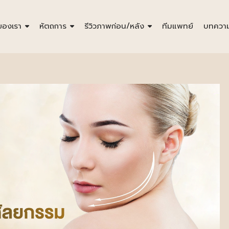
ของเรา
หัตถการ
รีวิวภาพก่อน/หลัง
ทีมแพทย์
บทควา