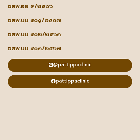
ฆสพ.อย ๙/๒๕๖๖
ฆสพ.นบ ๔๐๑/๒๕๖๗
ฆสพ.นบ ๔๐๒/๒๕๖๗
ฆสพ.นบ ๔๐๓/๒๕๖๗
@pattippaclinic
pattippaclinic