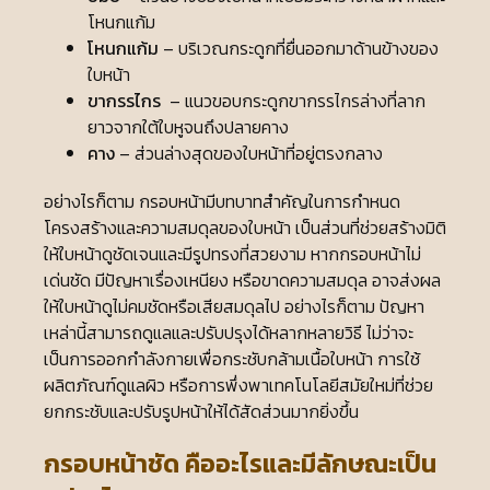
โหนกแก้ม
โหนกแก้ม
– บริเวณกระดูกที่ยื่นออกมาด้านข้างของ
ใบหน้า
ขากรรไกร
– แนวขอบกระดูกขากรรไกรล่างที่ลาก
ยาวจากใต้ใบหูจนถึงปลายคาง
คาง
– ส่วนล่างสุดของใบหน้าที่อยู่ตรงกลาง
อย่างไรก็ตาม กรอบหน้ามีบทบาทสำคัญในการกำหนด
โครงสร้างและความสมดุลของใบหน้า เป็นส่วนที่ช่วยสร้างมิติ
ให้ใบหน้าดูชัดเจนและมีรูปทรงที่สวยงาม หากกรอบหน้าไม่
เด่นชัด มีปัญหาเรื่องเหนียง หรือขาดความสมดุล อาจส่งผล
ให้ใบหน้าดูไม่คมชัดหรือเสียสมดุลไป อย่างไรก็ตาม ปัญหา
เหล่านี้สามารถดูแลและปรับปรุงได้หลากหลายวิธี ไม่ว่าจะ
เป็นการออกกำลังกายเพื่อกระชับกล้ามเนื้อใบหน้า การใช้
ผลิตภัณฑ์ดูแลผิว หรือการพึ่งพาเทคโนโลยีสมัยใหม่ที่ช่วย
ยกกระชับและปรับรูปหน้าให้ได้สัดส่วนมากยิ่งขึ้น
กรอบหน้าชัด คืออะไรและมีลักษณะเป็น