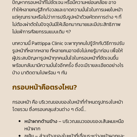
ปัญหากรอบหน้าที่ไม่ชัดเจน หรือมีความหย่อนคล้อย อาจ
ทำให้หลายคนรู้สึกกังวลและขาดความมั่นใจในการเผยใบหน้า
แต่คุณทราบหรือไม่ว่าการปรับรูปหน้าด้วยหัตถการต่าง ๆ ที่
ไม่ต้องผ่าตัดในปัจจุบันมีให้เลือกมากมายและมีประสิทธิภาพ
ไม่แพ้การศัลยกรรมแบบเดิม ๆ?
บทความนี้ Pattippa Clinic จะพาทุกคนไปรู้จักกับวิธีการปรับ
รูปหน้าที่หลากหลาย ที่หลายคนอาจยังไม่เคยรู้มาก่อน เพื่อให้
ผู้ประสบปัญหารูปหน้าทุกคนมั่นใจในกรอบหน้าที่ชัดเจนขึ้น
พร้อมกลับมามีความมั่นใจอีกครั้ง ซึ่งจะมีรายละเอียดอย่างไร
บ้าง มาติดตามไปพร้อม ๆ กัน
กรอบหน้าคือตรงไหน?
กรอบหน้า คือ บริเวณขอบของใบหน้าที่กำหนดรูปทรงใบหน้า
โดยรวม ซึ่งครอบคลุมส่วนต่าง ๆ ดังนี้…
หน้าผากด้านข้าง
– บริเวณแนวขอบของเส้นผมเหนือ
หน้าผาก
ขมับ
– ส่วนข้างของใบหน้าที่เชื่อมระหว่างหน้าผากและ