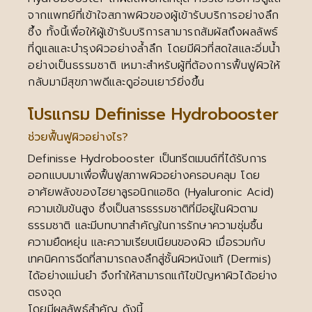
จากแพทย์ที่เข้าใจสภาพผิวของผู้เข้ารับบริการอย่างลึก
ซึ้ง ทั้งนี้เพื่อให้ผู้เข้ารับบริการสามารถสัมผัสถึงผลลัพธ์
ที่ดูแลและบำรุงผิวอย่างล้ำลึก โดยมีผิวที่สดใสและอิ่มน้ำ
อย่างเป็นธรรมชาติ เหมาะสำหรับผู้ที่ต้องการฟื้นฟูผิวให้
กลับมามีสุขภาพดีและดูอ่อนเยาว์ยิ่งขึ้น
โปรแกรม Definisse Hydrobooster
ช่วยฟื้นฟูผิวอย่างไร?
Definisse Hydrobooster เป็นทรีตเมนต์ที่ได้รับการ
ออกแบบมาเพื่อฟื้นฟูสภาพผิวอย่างครอบคลุม โดย
อาศัยพลังของไฮยาลูรอนิกแอซิด (Hyaluronic Acid)
ความเข้มข้นสูง ซึ่งเป็นสารธรรมชาติที่มีอยู่ในผิวตาม
ธรรมชาติ และมีบทบาทสำคัญในการรักษาความชุ่มชื้น
ความยืดหยุ่น และความเรียบเนียนของผิว เมื่อรวมกับ
เทคนิคการฉีดที่สามารถลงลึกสู่ชั้นผิวหนังแท้ (Dermis)
ได้อย่างแม่นยำ จึงทำให้สามารถแก้ไขปัญหาผิวได้อย่าง
ตรงจุด
โดยมีผลลัพธ์สำคัญ ดังนี้…