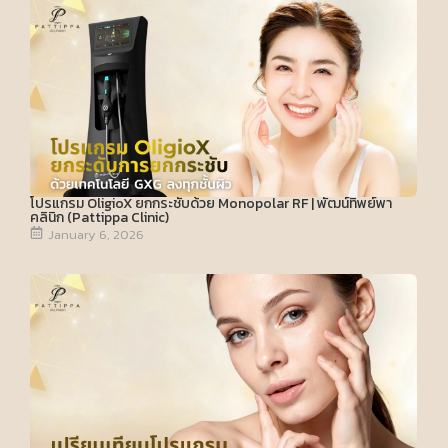
โปรแกรม OligioX ยกกระชับด้วย Monopolar RF | พัฒน์ทิพย์พา
คลินิก (Pattippa Clinic)
January 6, 2026