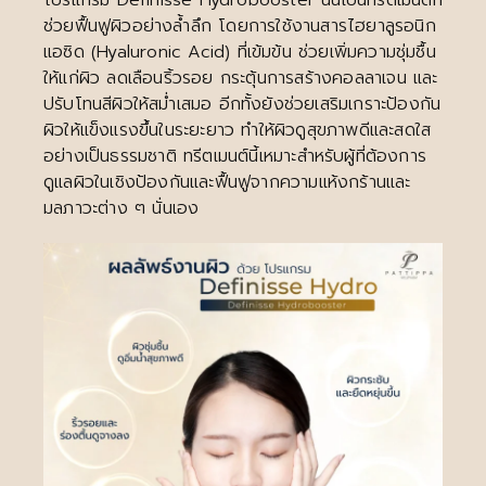
ช่วยฟื้นฟูผิวอย่างล้ำลึก โดยการใช้งานสารไฮยาลูรอนิก
แอซิด (Hyaluronic Acid) ที่เข้มข้น ช่วยเพิ่มความชุ่มชื้น
ให้แก่ผิว ลดเลือนริ้วรอย กระตุ้นการสร้างคอลลาเจน และ
ปรับโทนสีผิวให้สม่ำเสมอ อีกทั้งยังช่วยเสริมเกราะป้องกัน
ผิวให้แข็งแรงขึ้นในระยะยาว ทำให้ผิวดูสุขภาพดีและสดใส
อย่างเป็นธรรมชาติ ทรีตเมนต์นี้เหมาะสำหรับผู้ที่ต้องการ
ดูแลผิวในเชิงป้องกันและฟื้นฟูจากความแห้งกร้านและ
มลภาวะต่าง ๆ นั่นเอง