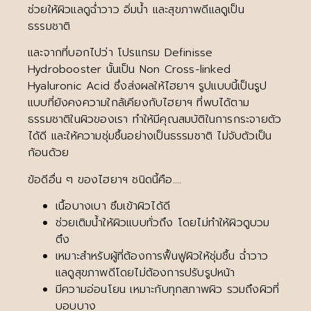
ช่วยให้ผิวแลดูฉ่ำวาว อิ่มน้ำ และสุขภาพดีแลดูเป็น
ธรรมชาติ
และจากที่บอกไปว่า โปรแกรม Definisse
Hydrobooster นั้นเป็น Non Cross-linked
Hyaluronic Acid ซึ่งส่งผลให้ไฮยาฯ รูปแบบนี้เป็นรูป
แบบที่ยังคงความใกล้เคียงกับไฮยาฯ ที่พบได้ตาม
ธรรมชาติในผิวของเรา ทำให้มีคุณสมบัติในการกระจายตัว
ได้ดี และให้ความชุ่มชื้นอย่างเป็นธรรมชาติ ไม่จับตัวเป็น
ก้อนด้วย
ข้อดีอื่น ๆ ของไฮยาฯ ชนิดนี้คือ….
เนื้อบางเบา ซึมเข้าผิวได้ดี
ช่วยเติมน้ำให้ผิวแบบทั่วถึง โดยไม่ทำให้ผิวดูบวม
ตึง
เหมาะสำหรับผู้ที่ต้องการฟื้นฟูผิวให้ชุ่มชื้น ฉ่ำวาว
แลดูสุขภาพดีโดยไม่ต้องการปรับรูปหน้า
มีความอ่อนโยน เหมาะกับทุกสภาพผิว รวมถึงผิวที่
บอบบาง