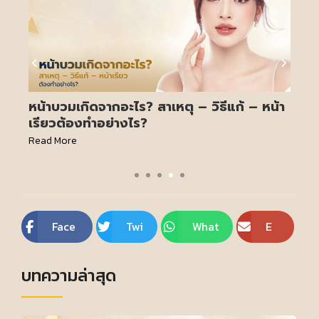
 วิธีแก้ – หน้า
โปรแกรมรีจูรันใต้ตา ดีจริงไหม? รีวิวผล
และคำแนะนำก่อนตัดสินใจทำ
Read More
Face
Twi
What
E
boo
tte
sApp
m
บทความล่าสุด
k
r
ail