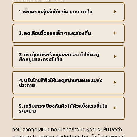
1. เพิ่มความชุ่มชื้นให้แก่ผิวจากภายใน
2. ลดเลือนริ้วรอยเล็ก ๆ และร่องตื้น
3. กระตุ้นการสร้างคอลลาเจน ทำให้ผิวดู
ยืดหยุ่นและกระชับขึ้น
4. ปรับโทนสีผิวให้แลดูสม่ำเสมอและเปล่ง
ประกาย
5. เสริมเกราะป้องกันผิว ให้ผิวแข็งแรงขึ้นใน
ระยะยาว
ทั้งนี้ จากคุณสมบัติทั้งหมดที่กล่าวมา ผู้อ่านจะเห็นแล้วว่า
โปรแกรม Definisse Hydrobooster นั้นเป็นทรีตเมนต์ที่