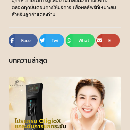
บุคคล ภายใต้การดูแลอย่างใกล้ชิดจากทีมแพทย์
ตลอดทุกขั้นตอนการให้บริการ เพื่อผลลัพธ์ที่เหมาะสม
สำหรับลูกค้าแต่ละท่าน
Face
Twi
What
E
boo
tte
sApp
m
บทความล่าสุด
k
r
ail